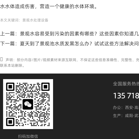
水水体造成伤害，营造一个健康的水体环境。
本文关键词：
景观水处理设备
上一篇：
景观水容易受到污染的因素有哪些？这些因素你知道几
下一篇：
夏天到了景观池水质发黑怎么办？试试这些方法解决问
声明：部分内容/图片/视频素材来源互联网，不保证这些信息准确性、完整性、
联系本站删除。
全国服务热
135 718
办公：西安·高
生产：咸阳·
扫码加微信​