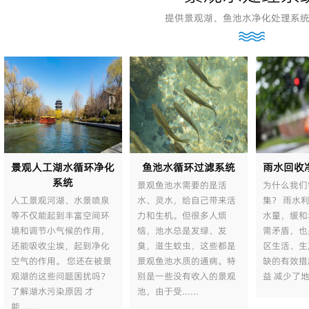
提供景观湖、鱼池水净化处理系
景观人工湖水循环净化
鱼池水循环过滤系统
雨水回收
系统
景观鱼池水需要的是活
为什么我们
人工景观河湖、水景喷泉
水、灵水，给自己带来活
集？ 雨水
等不仅能起到丰富空间环
力和生机。但很多人烦
水量，缓和
境和调节小气候的作用，
恼，池水总是发绿、发
需矛盾，也
还能吸收尘埃，起到净化
臭，滋生蚊虫，这些都是
区生活、生
空气的作用。 您还在被景
景观鱼池水质的通病。特
缺的有效措
观湖的这些问题困扰吗？
别是一些没有收入的景观
益 减少了
了解湖水污染原因 才
池，由于受……
1
2
能……