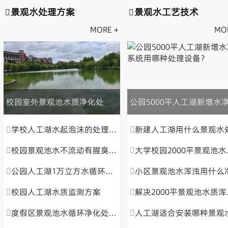
景观水处理方案
景观水工艺技术
MORE +
MO
校园室外景观池水质净化处理设计方案
学校人工湖水起泡沫的处理方案
新建人工湖用什么景观水处理设备可以防止水发黄混浊问
校园景观池水不流动有腥臭味的处理方案
大学校园2000平景观池水浑长绿藻用什么设备净化?
公园人工湖1万立方水循环净化系统设计方案
小区景观池水浑浊用什么净化设备好
校园人工湖水质监测方案
解决2000平景观池水质浑浊发绿的净化设备
度假区景观池水循环净化处理方案设计
人工湖适合安装哪种景观水处理设备一体机