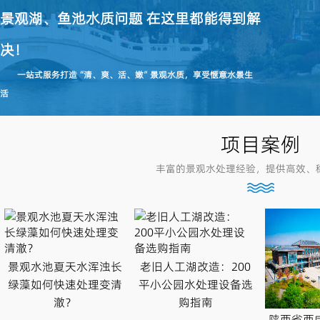
景观湖、鱼池水质问题 在这里都能得到解
决！
一站式服务打造“清、爽、活、嫩”景观水质，享受惬意水景生
活
项目案例
丰富的景观水处理经验，提供高效、
景观水池夏天水浑浊长
老旧人工湖改造：200
绿藻如何快速处理变清
平小公园水处理设备选
澈？
购指南
陕西省西