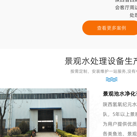
会客厅周
处
查看更多案例
景观水处理设备生
按需定制，安装维护一站服务,没有
景观池水净化
陕西氢氧纪元水
队，5年以上景
为用户提供优质
各类鱼池、景观