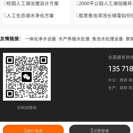
校园人工湖治理设计方案
2000平公园人工湖加循环过滤系统有用吗?
人工生态湖水净化方案
观赏鱼池浑浊长绿藻如何保持水质清澈
友情链接：
一体化净水设备
水产养殖水处理
鱼池水处理设备
景
全国服务热
135 718
办公：西安·高
生产：咸阳·
扫码加微信​
陕ICP备19023295号
陕公网安备6101240200
拨打电话
立即咨询