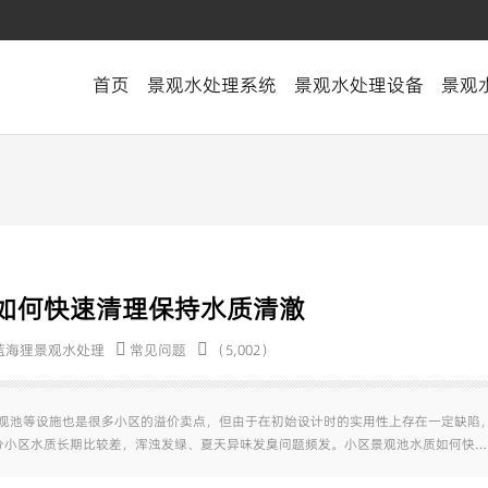
首页
景观水处理系统
景观水处理设备
景观
如何快速清理保持水质清澈
蓝海狸景观水处理
常见问题
（5,002）
景观池等设施也是很多小区的溢价卖点，但由于在初始设计时的实用性上存在一定缺陷
分小区水质长期比较差，浑浊发绿、夏天异味发臭问题频发。小区景观池水质如何快…