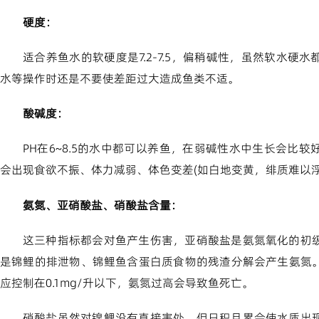
硬度：
适合养鱼水的软硬度是7.2-7.5，偏稍碱性，虽然软水硬
水等操作时还是不要使差距过大造成鱼类不适。
酸碱度：
PH在6~8.5的水中都可以养鱼，在弱碱性水中生长会比
会出现食欲不振、体力减弱、体色变差(如白地变黄，绯质难以
氨氮、亚硝酸盐、硝酸盐含量：
这三种指标都会对鱼产生伤害，亚硝酸盐是氨氮氧化的初
是锦鲤的排泄物、锦鲤鱼含蛋白质食物的残渣分解会产生氨氮
应控制在0.1mg/升以下，氨氮过高会导致鱼死亡。
硝酸盐虽然对锦鲤没有直接害处，但日积月累会使水质出