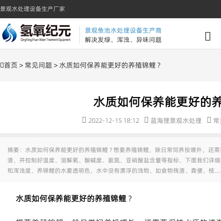
景观水处理设备生产厂家
景观鱼池水处理设备生产商
解决发绿、浑浊、异味问题
首页
>
常见问题
> 水质如何保养能更好的养殖锦鲤 ?
水质如何保养能更好的养
2022-12-15 18:12
蓝海狸景观水处理
常
摘要：水质如何保养能更好的养殖锦鲤 ? 想要养殖锦鲤，除日常饲养投喂外，还
渣，并控制好温度、溶解氧、酸碱度、氨氮、亚硝酸盐含量等指标，下面我们详细给
和浑浊度，养锦鲤的水要透明色，水中没有漂浮的浊物，如食物残渣、粪便、枝…
水质如何保养能更好的养殖锦鲤
?