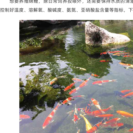
想要养殖锦鲤，除日常饲养投喂外，还需要保持水质的清
控制好温度、溶解氧、酸碱度、氨氮、亚硝酸盐含量等指标，下