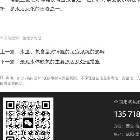
衡，是水质恶化的因素之一。
本文关键词：
鱼池水处理
上一篇：
水温、氧含量对锦鲤的免疫系统的影响
下一篇：
景观水体缺氧的主要原因及处理措施
声明：部分内容/图片/视频素材来源互联网，不保证这些信息准确性、完整性、
联系本站删除。
全国服务热
135 718
办公：西安·高
生产：咸阳·