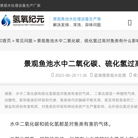
景观水处理设备生产厂家
景观鱼池水处理设备生产商
解决发绿、浑浊、异味问题
首页
>
常见问题
> 景观鱼池水中二氧化碳、硫化氢过高对鱼类有什么影
景观鱼池水中二氧化碳、硫化氢过
2023-06-20 11:36
蓝海狸景观水处理
常
摘要：水中二氧化碳和硫化氢都是对鱼类有害的气体。 二氧化碳是一种酸性气体，
加酸性，影响鱼类的呼吸和代谢，鱼类体内的酸碱平衡失调，甚至导致鱼类死亡；
酸盐和其他有害物质，对鱼类的呼吸和神经系统产生严重影响，此外硫化氢还会破
水中二氧化碳和硫化氢都是对鱼类有害的气体。