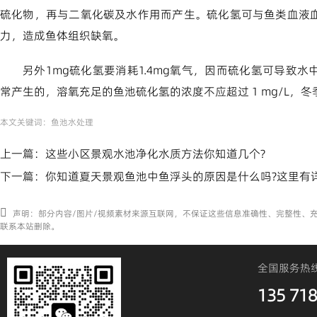
硫化物，再与二氧化碳及水作用而产生。硫化氢可与鱼类血液
力，造成鱼体组织缺氧。
另外1mg硫化氢要消耗1.4mg氧气，因而硫化氢可导致
常产生的，溶氧充足的鱼池硫化氢的浓度不应超过 1 mg/L，冬季
本文关键词：
鱼池水处理
上一篇：
这些小区景观水池净化水质方法你知道几个?
下一篇：
你知道夏天景观鱼池中鱼浮头的原因是什么吗?这里有
声明：部分内容/图片/视频素材来源互联网，不保证这些信息准确性、完整性、
联系本站删除。
全国服务热
135 718