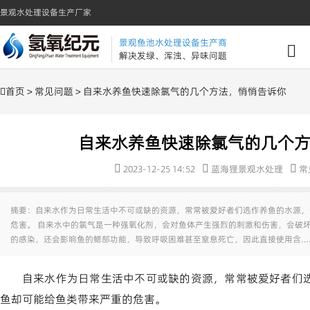
景观水处理设备生产厂家
景观鱼池水处理设备生产商
解决发绿、浑浊、异味问题
首页
>
常见问题
> 自来水养鱼快速除氯气的几个方法，悄悄告诉你
自来水养鱼快速除氯气的几个
2023-12-25 14:52
蓝海狸景观水处理
常
摘要：自来水作为日常生活中不可或缺的资源，常常被爱好者们选作养鱼的水源，
危害。 自来水中的氯气是一种强氧化剂，会对鱼体产生强烈的刺激和伤害，会破
的感染，还会影响鱼的鳃部功能，导致呼吸困难甚至窒息死亡，因此直接使用含…
自来水作为日常生活中不可或缺的资源，常常被爱好者们
鱼却可能给鱼类带来严重的危害。