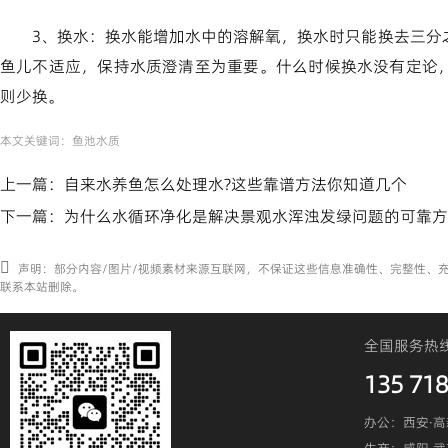
3、换水：换水能增加水中的溶解氧，换水时只能换去三分
鱼儿不适应，保持水质澄清至为重要。什么时候换水没有定论
则少换。
本文关键词：
鱼池水质
上一篇：
自来水养鱼怎么处理水?这些靠谱方法你知道几个
下一篇：
为什么水循环净化是解决景观水浑浊发绿问题的可靠方
声明：部分内容/图片/视频素材来源互联网，不保证这些信息准确性、完整性、
联系本站删除。
全国服务热
135 718
办公：西安·高