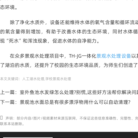
态环境。
除了净化水质外，设备还能维持水体的氧气含量和循环流
的氧含量得到增加，有助于改善水体的生态环境，同时水体循
现“死水”和浑浊现象，促进水体的自净能力。
在众多景观水处理项目中，TH-JG一体化
景观水处理设备
以
了湖泊的水质，还提升了校园的生态环境品质，为师生们创造了
本文关键词：
人工湖水处理,学校景观水处理
上一篇：
室外鱼池水发绿怎么处理?别慌,这些好方法帮你解决问
下一篇：
景观池水面总是有很多漂浮物用什么可以自动清理?
声明：部分内容/图片/视频素材来源互联网，不保证这些信息准确性、完整性、
联系本站删除。