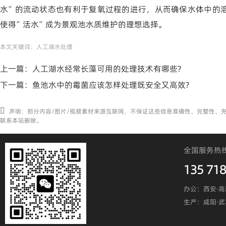
水”的流动状态也有利于复氧过程的进行，从而确保水体中的
使得”活水”成为景观池水质维护的理想选择。
本文关键词：
人工湖水处理
上一篇：
人工湖水经常长藻可用的处理技术有哪些?
下一篇：
鱼池水中的霉菌应该怎样处理既安全又高效?
声明：部分内容/图片/视频素材来源互联网，不保证这些信息准确性、完整性、
联系本站删除。
全国服务热
135 718
办公：西安·高
生产：咸阳·