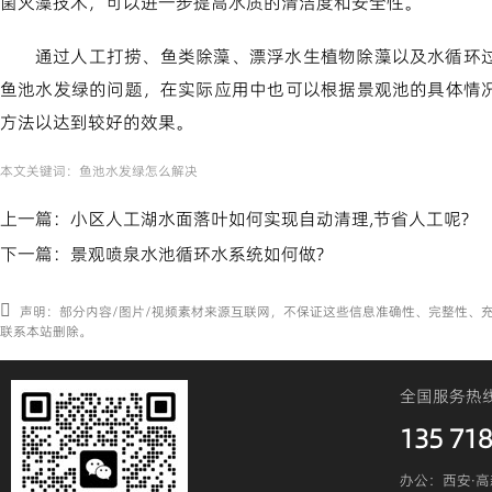
菌灭藻技术，可以进一步提高水质的清洁度和安全性。
通过人工打捞、鱼类除藻、漂浮水生植物除藻以及水循环
鱼池水发绿的问题，在实际应用中也可以根据景观池的具体情
方法以达到较好的效果。
本文关键词：
鱼池水发绿怎么解决
上一篇：
小区人工湖水面落叶如何实现自动清理,节省人工呢?
下一篇：
景观喷泉水池循环水系统如何做?
声明：部分内容/图片/视频素材来源互联网，不保证这些信息准确性、完整性、
联系本站删除。
全国服务热
135 718
办公：西安·高