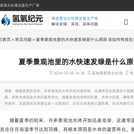
景观水处理设备生产厂家
景观鱼池水处理设备生产商
解决发绿、浑浊、异味问题
首页
>
常见问题
> 夏季景观池里的水快速发绿是什么原因 该如何有效处
夏季景观池里的水快速发绿是什么原
2024-03-06 14:36
蓝海狸景观水处理
常
摘要：随着夏季的到来，许多景观池水体开始迅速变绿，这通常是由蓝藻的大规模
峰，其根本原因是水体的富营养化。随着鱼类排泄物的积累，水体中的氮、磷等营
利条件。当蓝藻的生物量达到一定程度时，会在水体表面大量聚集，形成肉眼可见
随着夏季的到来，许多景观池水体开始迅速变绿，这通常
发往往在高温季节达到顶峰，其根本原因是水体的富营养化。