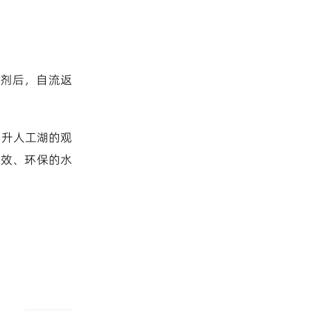
藻剂后，自流返
提升人工湖的观
高效、环保的水
。