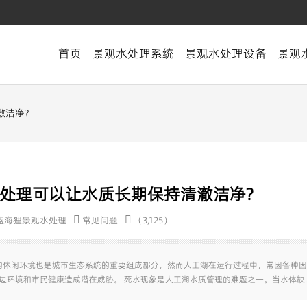
首页
景观水处理系统
景观水处理设备
景观
澈洁净?
处理可以让水质长期保持清澈洁净?
蓝海狸景观水处理
常见问题
（3,125）
的休闲环境也是城市生态系统的重要组成部分，然而人工湖在运行过程中，常因各种因
边环境和市民健康造成潜在威胁。 死水现象是人工湖水质管理的难题之一。当水体缺