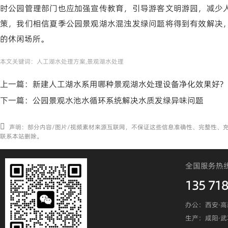
时公园管理部门也应加强宣传教育，引导游客文明游园，减少
策，我们相信夏季公园景观湖水混浊发绿问题将得到有效解决
的休闲场所。
本文关键词：
人工湖水处理方案,景观湖水处理
上一篇：
新建人工湖水系用哪种景观湖水处理设备净化效果好?
下一篇：
公园景观水池水循环系统解决水质发绿异味问题
声明：部分内容/图片/视频素材来源互联网，不保证这些信息准确性、完整性、
联系本站删除。
全国服务热
135 718
办公：西安·高
生产：咸阳·