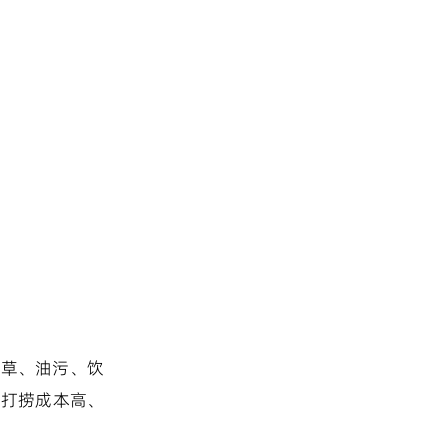
杂草、油污、饮
工打捞成本高、