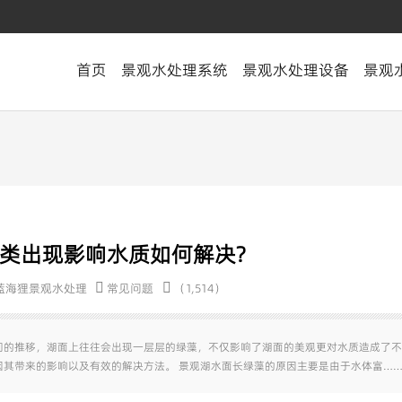
首页
景观水处理系统
景观水处理设备
景观
类出现影响水质如何解决?
蓝海狸景观水处理
常见问题
（1,514）
间的推移，湖面上往往会出现一层层的绿藻，不仅影响了湖面的美观更对水质造成了不
其带来的影响以及有效的解决方法。 景观湖水面长绿藻的原因主要是由于水体富…