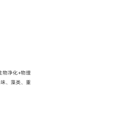
生物净化+物理
气味、藻类、重