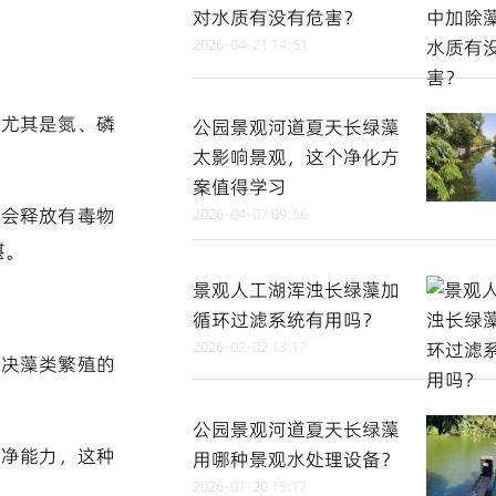
对水质有没有危害？
2026-04-21 14:51
，尤其是氮、磷
公园景观河道夏天长绿藻
太影响景观，这个净化方
案值得学习
中会释放有毒物
2026-04-07 09:56
堪。
景观人工湖浑浊长绿藻加
循环过滤系统有用吗？
2026-02-02 13:17
解决藻类繁殖的
公园景观河道夏天长绿藻
自净能力，这种
用哪种景观水处理设备？
2026-01-20 15:17