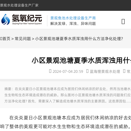
景观水处理设备生产厂家
景观鱼池水处理设备生产商
解决发绿、浑浊、异味问题
首页
>
常见问题
> 小区景观池塘夏季水质浑浊用什么方法净化处理?
小区景观池塘夏季水质浑浊用什
2024-07-04 20:59
蓝海狸景观水处理
常
摘要：在炎炎夏日小区景观池塘本应成为居民们休闲纳凉的好去处，然而当池塘水
生生物和生态环境造成潜在的威胁。那么面对小区景观池塘水质浑浊的问题我们应
方法净化处理? 首先，需要深入了解造成池塘水质浑浊的主要原因。这些原因包…
在炎炎夏日小区景观池塘本应成为居民们休闲纳凉的好去
响了整体的美观更可能对水生生物和生态环境造成潜在的威胁