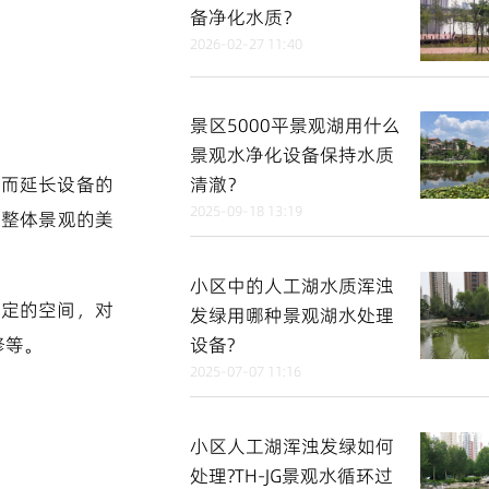
备净化水质？
2026-02-27 11:40
景区5000平景观湖用什么
景观水净化设备保持水质
从而延长设备的
清澈？
2025-09-18 13:19
升整体景观的美
小区中的人工湖水质浑浊
一定的空间，对
发绿用哪种景观湖水处理
设备?
修等。
2025-07-07 11:16
小区人工湖浑浊发绿如何
处理?TH-JG景观水循环过