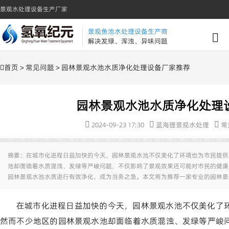
景观水处理设备生产厂家
景观鱼池水处理设备生产商
解决发绿、浑浊、异味问题
首页
>
常见问题
> 园林景观水池水质净化处理设备厂家推荐
园林景观水池水质净化处理
2024-09-23 17:30
蓝海狸景观水处理
常
摘要：在城市化进程日益加快的今天，园林景观水池不仅美化了环境也为市民提供
池却面临着水质混浊、发绿等严峻问题，不仅影响了景观效果还可能对市民的健康
园林景观水池水质进行有效净化，成为当务之急。本文将为推荐一家专业的园林景
在城市化进程日益加快的今天，园林景观水池不仅美化了
然而不少地区的园林景观水池却面临着水质混浊、发绿等严峻