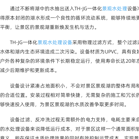
通过不断将湖中的水抽出送入TH-JG一体化
景观水处理
设备
得原本封闭的湖水形成一个良性的循环流动系统，能够持续地
平衡，让景区的景观湖重新焕发生机与活力。
TH-JG一体化
景观水处理设备
采用物理过滤方式，整个过滤
水体和湖内生态环境造成二次污染。设备材质为UPVC，具有
户外各种复杂的环境条件下长期稳定运行，使用寿命长达20年
减少后期维护和更新成本。
设备设计紧凑占地面积小，不会对景区景观湖的整体布局
的合适位置。安装过程相对简单快捷，无需复杂的施工和冗长
够快速投入使用，为景区景观湖的水质改善争取更多时间。
设备过滤、反冲洗过程无需额外的电力支持，电耗主要来
的水处理设备来说降低运行成本，对于景区这样一个通常面积
意义，能在保证水质处理效果的同时有效控制运营成本，实现景