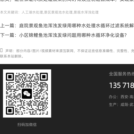
本文关键词：
人工湖水处理,景区景观池水处理,景观水浑浊处理
上一篇：
庭院景观鱼池浑浊发绿用哪种水处理水循环过滤系统解
下一篇：
小区锦鲤鱼池浑浊发绿问题用哪种水循环净化设备?
声明：部分内容/图片/视频素材来源互联网，不保证这些信息准确性、完整性、
联系本站删除。
全国服务热
135 718
办公：西安·高
生产：咸阳·
扫码加微信​