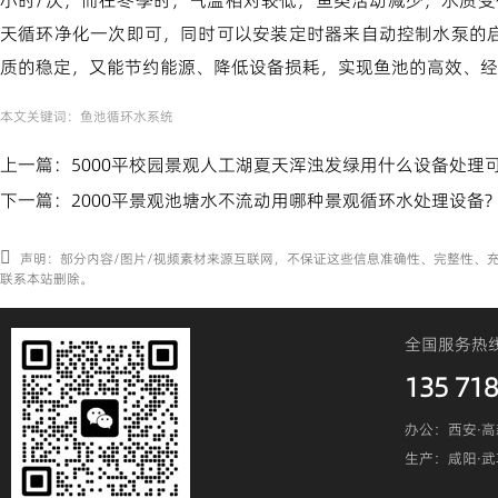
小时/次；而在冬季时，气温相对较低，鱼类活动减少，水质变
天循环净化一次即可，同时可以安装定时器来自动控制水泵的
质的稳定，又能节约能源、降低设备损耗，实现鱼池的高效、经
本文关键词：
鱼池循环水系统
上一篇：
5000平校园景观人工湖夏天浑浊发绿用什么设备处理
下一篇：
2000平景观池塘水不流动用哪种景观循环水处理设备?
声明：部分内容/图片/视频素材来源互联网，不保证这些信息准确性、完整性、
联系本站删除。
全国服务热
135 718
办公：西安·高
生产：咸阳·