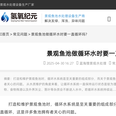
景观水处理设备生产厂家
景观鱼池水处理设备生产商
解决发绿、浑浊、异味问题
首页
>
常见问题
> 景观鱼池做循环水时要一直循环吗?
景观鱼池做循环水时要一
2025-04-30 16:27
蓝海狸景观水处理
常
摘要：打造和维护景观鱼池时，循环水系统是至关重要的组成部分，而关于景观鱼
者关心的问题。 从水质维护的角度来看，让循环水系统一直保持运行状态是较为
物、食物残渣以及外界灰尘、落叶等杂质会不断进入水中。若循环水系统持续运…
打造和维护景观鱼池时，循环水系统是至关重要的组成部
直循环，这是许多鱼池拥有者关心的问题。