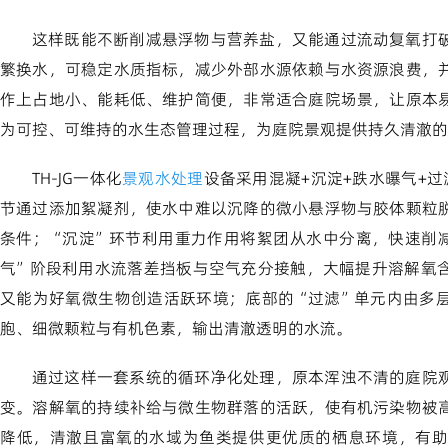
这样既能不断削减悬浮物与营养盐，又能通过流动复氧打
繁换水，可稳定水质指标，减少外部水源依赖与水资源浪费，
作上占地小、能耗低、维护简便，非常适合庭院场景，让原本
为可控、可维持的水生态管理过程，为庭院景观提供持久清澈的
TH-JG一体化
景观水处理
设备采用混凝+沉淀+跌水曝气+
节通过添加絮凝剂，使水中难以沉降的微小悬浮物与胶体颗粒
条件；“沉淀”环节利用重力作用将絮团从水中分离，快速削
气”阶段利用水流落差挡板与空气充分接触，大幅提升溶解氧
又能为好氧微生物创造活跃环境；底部的“过滤”单元内由多
胞、细微颗粒与有机色素，输出清澈透明的水流。
通过这样一套系统的循环净化处理，原本浑浊不清的庭院
变。溶解氧的持续补给与微生物群落的活跃，使有机污染物被
降低，清澈且富氧的水域为鱼类提供更优质的栖息环境，有助