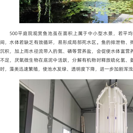
500平庭院观赏鱼池虽在面积上属于中小型水景，若平均水深1
间，水体若缺乏有效循环，易形成局部死水区。鱼的排泄物、
沉积，加上雨水径流带入的氮、磷等营养盐，会促使水体富营
不足，厌氧微生物在底泥中活跃，分解有机物时释放硫化氢、
时，藻类迅速繁殖，使池水发绿、透明度下降，进一步加剧浑浊