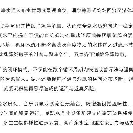
，洁净水通过布水管网或景观喷泉、涌泉等形式均匀回流至湖
长期沉积并持续消耗溶解氧，从而使全湖水质趋向均一稳
氧水平的提升不仅能直接抑制硫酸盐还原菌等厌氧菌群的活
存环境。循环水流不断将含藻及色度物质的水体送入过滤环
扰乱藻类孢子的附着与聚集条件，双管齐下消除绿藻隐患。
化”的闭环模式，不仅能在数个循环周期内快速改善浑浊与腥
新的污染输入。循环还能促进水温与溶氧的横向分布均衡，
，减缓沉积物再悬浮造成的返浑与返臭风险。
叠水景观、音乐喷泉或溪流造景结合，既增强视觉趣味性，
一段时间的稳定运行，景观水净化设备所建立的循环体系将
，水生生物多样性逐步恢复，湖岸亲水空间重拾吸引力与活