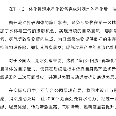
在TH-JG一体化景观水净化设备完成对湖水的净化后
循环流动打破湖体的静止状态，避免污染物在某一区域
加了水体与空气的接触机会，实现持续的自然复氧，溶解
氢、氨气等致臭物质的生成，为好氧微生物提供良好的生
持续物理移除，抑制其再次暴发；曝气过程产生的紊流也能
对于公园人工湖水处理来说，这种“净化—回流—再净
复湖体的自净能力，使其在后续运行中依靠自身循环抵御
氧诱发的二次厌氧反应，并通过表面波动适度扰动底泥表层
在实际应用中，可结合公园景观布局，将回水设计与
流，消除流动死角，让2000平湖面处处有水动力。经过
绿、腥臭弥漫，转为清澈透亮、气味清新，透明度显著提升