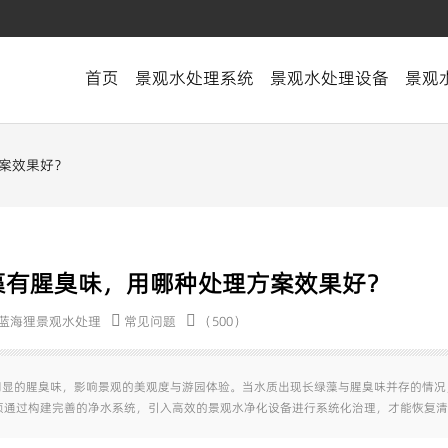
首页
景观水处理系统
景观水处理设备
景观
方案效果好？
绿藻有腥臭味，用哪种处理方案效果好？
蓝海狸景观水处理
常见问题
（500）
随明显的腥臭味，影响景观的美观度与游园体验。当水质出现长绿藻与腥臭味并存的情
须通过构建完善的净水系统，引入高效的景观水净化设备进行系统化治理，才能恢复清