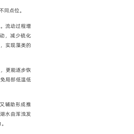
体不同点位。
定。流动过程增
动，减少硫化
节，实现藻类的
臭，更能逐步恢
避免局部低温低
又辅助形成推
使湖水由浑浊发
力。