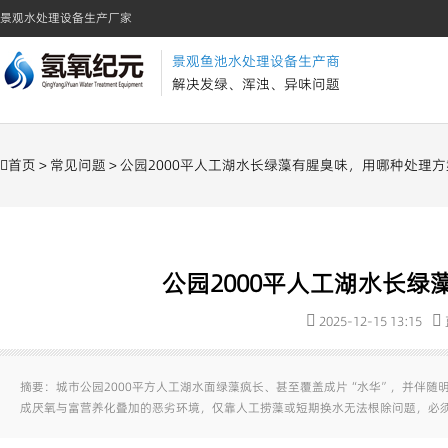
景观水处理设备生产厂家
景观鱼池水处理设备生产商
解决发绿、浑浊、异味问题
首页
>
常见问题
> 公园2000平人工湖水长绿藻有腥臭味，用哪种处理
公园2000平人工湖水长
2025-12-15 13:15
摘要：城市公园2000平方人工湖水面绿藻疯长、甚至覆盖成片“水华”，并伴
成厌氧与富营养化叠加的恶劣环境，仅靠人工捞藻或短期换水无法根除问题，必