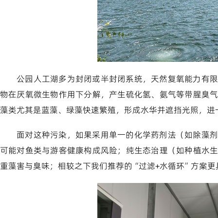
公园人工湖多为封闭或半封闭系统，天然复氧能力有限
物在厌氧微生物作用下分解，产生硫化氢、氨气等带腥臭
藻类尤其是蓝藻、绿藻快速繁殖，形成水华并遮挡光照，进
面对这种污染，如果采用单一的化学药剂法（如除藻剂
可能对鱼类与游客健康构成风险；纯生态治理（如种植水
重藻害与臭味；相较之下我们推荐的“过滤+水循环”方案更