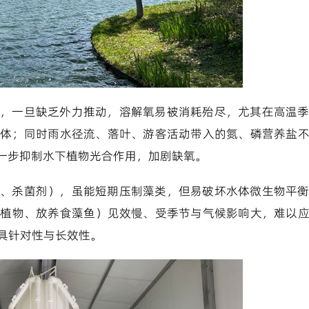
，一旦缺乏外力推动，溶解氧易被消耗殆尽，尤其在高温
气体；同时雨水径流、落叶、游客活动带入的氮、磷营养盐
一步抑制水下植物光合作用，加剧缺氧。
、杀菌剂），虽能短期压制藻类，但易破坏水体微生物平
生植物、放养食藻鱼）见效慢、受季节与气候影响大，难以
具针对性与长效性。