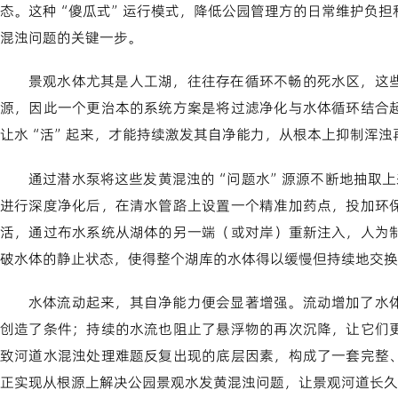
态。这种“傻瓜式”运行模式，降低公园管理方的日常维护负担
混浊问题的关键一步。
景观水体尤其是人工湖，往往存在循环不畅的死水区，这
源，因此一个更治本的系统方案是将过滤净化与水体循环结合
让水“活”起来，才能持续激发其自净能力，从根本上抑制浑浊
通过潜水泵将这些发黄混浊的“问题水”源源不断地抽取上来
进行深度净化后，在清水管路上设置一个精准加药点，投加环
活，通过布水系统从湖体的另一端（或对岸）重新注入，人为
破水体的静止状态，使得整个湖库的水体得以缓慢但持续地交换
水体流动起来，其自净能力便会显著增强。流动增加了水
创造了条件；持续的水流也阻止了悬浮物的再次沉降，让它们
致河道水混浊处理难题反复出现的底层因素，构成了一套完整
正实现从根源上解决公园景观水发黄混浊问题，让景观河道长久