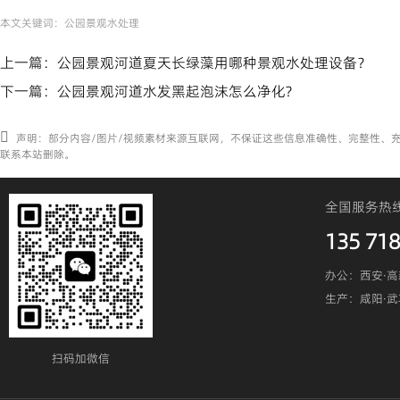
本文关键词：
公园景观水处理
上一篇：
公园景观河道夏天长绿藻用哪种景观水处理设备？
下一篇：
公园景观河道水发黑起泡沫怎么净化?
声明：部分内容/图片/视频素材来源互联网，不保证这些信息准确性、完整性、
联系本站删除。
全国服务热
135 718
办公：西安·高
生产：咸阳·
扫码加微信​