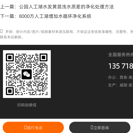
上一篇：
公园人工湖水发黄混浊水质差的净化处理方法
下一篇：
8000方人工湖增加水循环净化系统
声明：部分内容/图片/视频素材来源互联网，不保证这些信息准确性、完整性、
联系本站删除。
全国服务热
135 718
办公：西安·高
生产：咸阳·
扫码加微信​
陕ICP备19023295号
陕公网安备6101240200
拨打电话
立即咨询