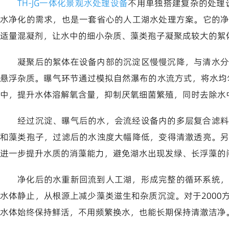
TH-JG一体化景观水处理设备
不用单独搭建复杂的处理
水净化的需求，也是一套省心的人工湖水处理方案。它的
适量混凝剂，让水中的细小杂质、藻类孢子凝聚成较大的絮
凝聚后的絮体在设备内部的沉淀区慢慢沉降，与清水分
悬浮杂质。曝气环节通过模拟自然瀑布的水流方式，将水均
中，提升水体溶解氧含量，抑制厌氧细菌繁殖，同时去除水
经过沉淀、曝气后的水，会流经设备内的多层复合滤料
和藻类孢子，过滤后的水浊度大幅降低，变得清澈透亮。
进一步提升水质的消藻能力，避免湖水出现发绿、长浮藻的
净化后的水重新回流到人工湖，形成完整的循环系统，
水体静止，从根源上减少藻类滋生和杂质沉淀。对于200
水体始终保持鲜活，不用频繁换水，也能长期保持清澈洁净