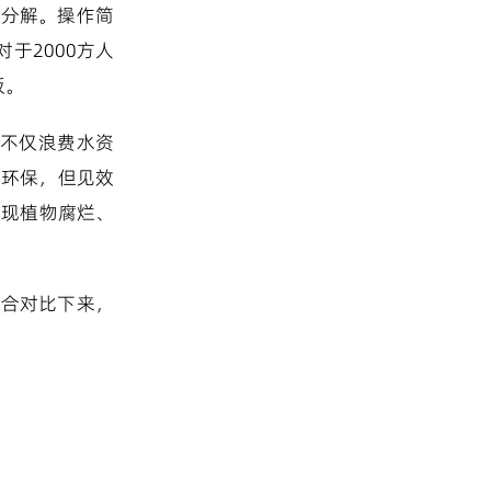
化分解。操作简
于2000方人
板。
水不仅浪费水资
然环保，但见效
出现植物腐烂、
综合对比下来，