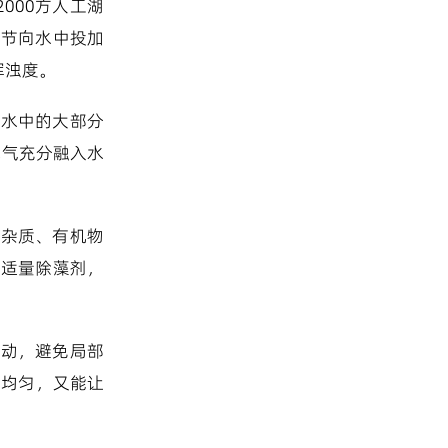
000方人工湖
环节向水中投加
浑浊度。
除水中的大部分
氧气充分融入水
小杂质、有机物
加适量除藻剂，
流动，避免局部
果均匀，又能让