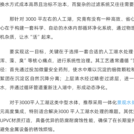
换水方式成本高昂且治标不治本，而复杂的过滤系统又往往需要
那针对 3000 平左右的人工湖，究竟有没有一种高效、
心在于构建一套科学、自动的水体内部循环净化系统，通过物
机杂质，让水“活”起来。
要实现这一目标，关键在于选择一套合适的人工湖水处理
浑、藻、臭”等核心痛点，进行系统性治理。其工艺通常遵循“絮凝
径：首先通过投加微量安全药剂，使水中难以沉淀的细微颗粒
絮团在沉淀区自然沉降分离；上层清水经过精密过滤层，进一
水，并通过循环管道重新注入湖中，形成动态净化。
对于3000平人工湖这类中型水体，推荐采用一体化
景观水
元高度集成，特别适合解决3000 平人工湖水处理的难题。其
UPVC材质打造，具备优异的防腐耐腐蚀性能，确保了在长期
避免金属设备的锈蚀烦恼。