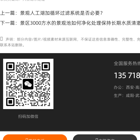
上一篇：
景观人工湖加循环过滤系统是否必要？
下一篇：
景区3000方水的景观池如何净化处理保持长期水质清澈
声明：部分内容/图片/视频素材来源互联网，不保证这些信息准确性、完整性、
联系本站删除。
全国服务热
135 718
办公：西安·高
生产：咸阳·
扫码加微信​
陕ICP备19023295号
陕公网安备6101240200