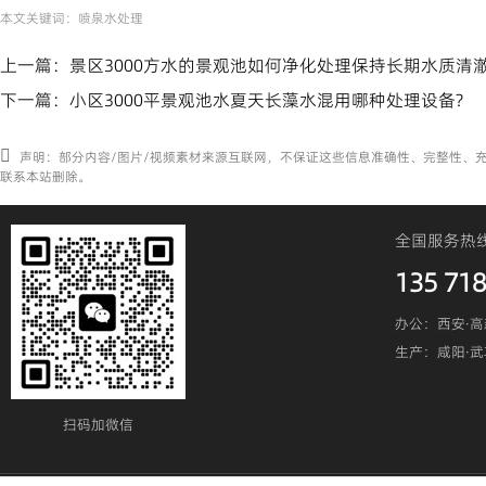
本文关键词：
喷泉水处理
上一篇：
景区3000方水的景观池如何净化处理保持长期水质清澈
下一篇：
小区3000平景观池水夏天长藻水混用哪种处理设备?
声明：部分内容/图片/视频素材来源互联网，不保证这些信息准确性、完整性、
联系本站删除。
全国服务热
135 718
办公：西安·高
生产：咸阳·
扫码加微信​