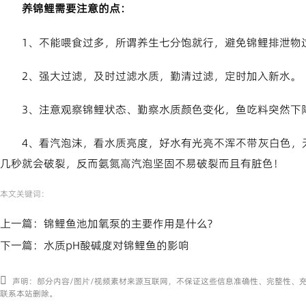
养锦鲤需要注意的点：
1、不能喂食过多，所谓养生七分饱就行，避免锦鲤排泄物
2、强大过滤，及时过滤水质，勤清过滤，定时加入新水。
3、注意观察锦鲤状态、勤察水质颜色变化，鱼吃料突然下
4、看汽泡沫，看水质亮度，好水有光亮不浑不带灰白色，
几秒就会破裂，反而氨氮高汽泡坚固不易破裂而且有脏色！
本文关键词：
上一篇：
锦鲤鱼池加氧泵的主要作用是什么?
下一篇：
水质pH酸碱度对锦鲤鱼的影响
声明：部分内容/图片/视频素材来源互联网，不保证这些信息准确性、完整性、
联系本站删除。