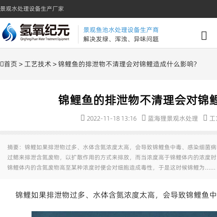
景观水处理设备生产厂家
景观鱼池水处理设备生产商
解决发绿、浑浊、异味问题
首页
>
工艺技术
> 锦鲤鱼的排泄物不清理会对锦鲤造成什么影响?
锦鲤鱼的排泄物不清理会对锦鲤
2022-11-18 13:16
蓝海狸景观水处理
工
摘要：锦鲤如果排泄物过多、水体含氮浓度太高，会导致锦鲤鱼中毒、感染细菌病
过鳃来排泄含氮废物，以扩散作用的方式来排放，而当浓度高于锦鲤体内的浓度时
锦鲤体内的含氮废物高至某种浓度时便会对细胞造成毒性，于是这时候锦鲤为……
锦鲤如果排泄物过多、水体含氮浓度太高，会导致锦鲤鱼中