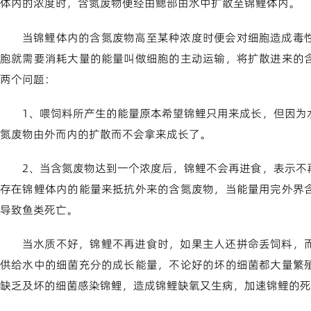
体内的浓度时，含氮废物便经由鳃部由水中扩散至锦鲤体内。
当锦鲤体内的含氮废物高至某种浓度时便会对细胞造成毒
胞就需要消耗大量的能量叫做细胞的主动运输，将扩散进来的
两个问题：
1、喂饲料所产生的能量原本希望锦鲤只用来成长，但因为
氮废物由外而内的扩散而不会拿来成长了。
2、当含氮废物达到一个浓度后，锦鲤不会再进食，表示不
存在锦鲤体内的能量来抵抗外来的含氮废物，当能量用完外界
导致鱼类死亡。
当水质不好，锦鲤不再进食时，如果主人还拼命丢饲料，
供给水中的细菌充分的成长能量，不论好的坏的细菌都大量繁
缺乏及坏的细菌感染锦鲤，造成锦鲤缺氧又生病，加速锦鲤的死