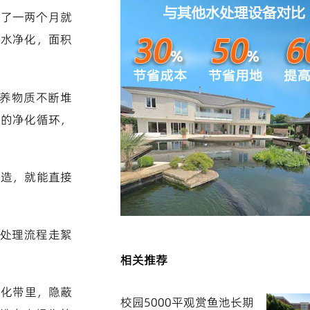
不了一两个月就
池水净化，面积
养物质不断堆
续的净化循环，
改造，就能直接
的处理流程走絮
相关推荐
绿化带里，隐蔽
校园5000平观赏鱼池长期