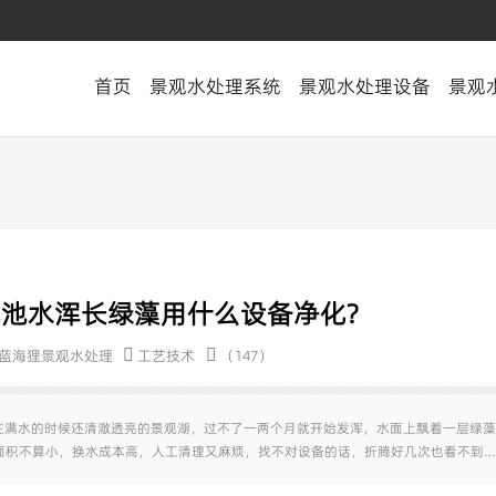
首页
景观水处理系统
景观水处理设备
景观
观池水浑长绿藻用什么设备净化?
蓝海狸景观水处理
工艺技术
（147）
注满水的时候还清澈透亮的景观湖，过不了一两个月就开始发浑，水面上飘着一层绿藻
，面积不算小，换水成本高，人工清理又麻烦，找不对设备的话，折腾好几次也看不到…