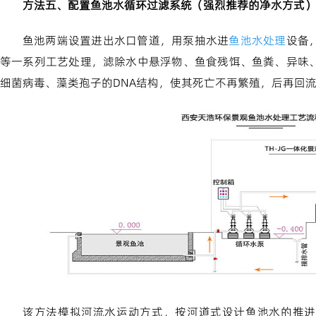
方法五、配置鱼池水循环过滤系统（强烈推荐的净水方式）
鱼池两端设置进出水口管道，用泵抽水进
鱼池水处理
设备
等一系列工艺处理，滤除水中悬浮物、鱼食残饵、鱼粪、异味
细菌病毒、藻类孢子的DNA结构，使其死亡不再繁殖，后再回
该方法模拟河流水运动方式，按河道式设计鱼池水的推进