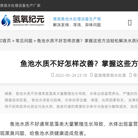
景观水处理设备生产厂家
景观鱼池水处理设备生产商
解决发绿、浑浊、异味问题
首页
>
常见问题
> 鱼池水质不好怎样改善？掌握这些方法轻松解决水质
鱼池水质不好怎样改善？掌握这些
2022-05-24 23:18
蓝海狸景观水处理
常
摘要：鱼池水质不好通常是藻类大量繁殖生长导致，水体出现富营养化，严重的在
健康造成危害。 鱼池水质差与投喂、水体杂质含量、清理、光照因素有关。 如果
得不到有效净化就会污染水质；鱼类代谢的粪便在水体中与鱼食分解物混杂，造成
鱼池水质不好通常是藻类大量繁殖生长导致，水体出现富营
现黑臭问题，给鱼池水质健康造成危害。