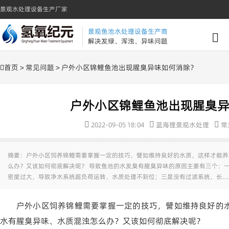
景观水处理设备生产厂家
景观鱼池水处理设备生产商
解决发绿、浑浊、异味问题
首页
>
常见问题
> 户外小区锦鲤鱼池出现腥臭异味如何消除？
户外小区锦鲤鱼池出现腥臭
2022-09-05 18:04
蓝海狸景观水处理
常
摘要：户外小区饲养锦鲤需要掌握一定的技巧，譬如维持良好的水质，这样才能养
么办？又该如何彻底解决呢？ 导致鱼池的水发臭有腥臭异味的原因主要有三个：
密度过大，导致净水系统超负荷运转，水质处理不到位；三是没有过滤系统，长…
户外小区饲养锦鲤需要掌握一定的技巧，譬如维持良好的
水有腥臭异味、水质混浊怎么办？又该如何彻底解决呢？