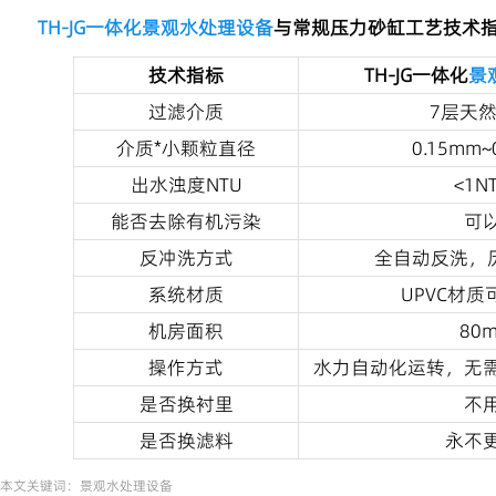
TH-JG一体化景观水处理设备
与常规压力砂缸工艺技术
技术指标
TH-JG一体化
景
过滤介质
7层天
介质*小颗粒直径
0.15mm~
出水浊度NTU
<1N
能否去除有机污染
可
反冲洗方式
全自动反洗，历
系统材质
UPVC材质
机房面积
80m
操作方式
水力自动化运转，无
是否换衬里
不
是否换滤料
永不
本文关键词：
景观水处理设备