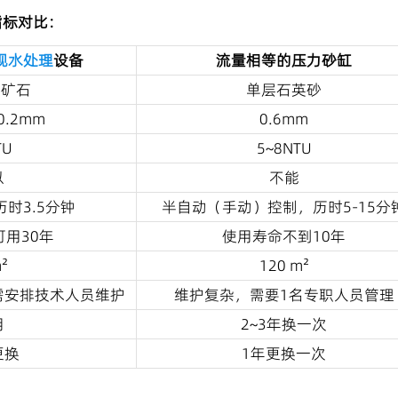
指标对比：
观水处理
设备
流量相等的压力砂缸
然矿石
单层石英砂
0.2mm
0.6mm
TU
5~8NTU
以
不能
时3.5分钟
半自动（手动）控制，历时5-15分
可用30年
使用寿命不到10年
²
120 m²
需安排技术人员维护
维护复杂，需要1名专职人员管理
用
2~3年换一次
更换
1年更换一次