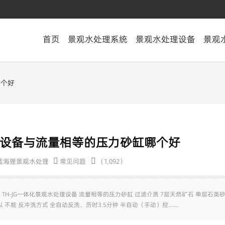
首页
景观水处理系统
景观水处理设备
景观
哪个好
处理设备与流量相等的压力砂缸哪个好
蓝海狸景观水处理
常见问题
（1,092）
TH-JG一体化景观水处理设备 流量相等的压力砂缸 过滤介质 7层天然矿石 单层石英砂
机污染 可以 不能 反冲洗方式 全自动反洗，历时3.5分钟 半自动（手动）控……