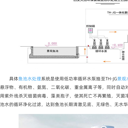
具体
鱼池水处理
系统是使用低功率循环水泵抽至TH-JG
景观
悬浮物、有机物、氨氮、二氧化碳、重金属离子等，同时自动
用紫外线杀灭细菌病毒、藻类孢子，使其死亡不再繁殖，灭菌
池水的循环净化过滤，达到鱼池长期清澈见底、无绿色、无水华