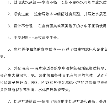
1、封闭式水系统——水流不畅，长期不更换水可能导致水
2、喂食过度——这会导致水中细菌过度繁殖，并导致水质
3、设计不合理——在含有藻类或藻类孢子的水中不正确使
4、不良肥料——导致藻类生长。
5、鱼的粪便和鱼的食物残渣——超过了微生物滤床和硝化
臭。
6、外部污染——污水渗透导致水中溶解氧被耗氧物质耗尽
会产生大量沼气、氨、硫化氢和各种其他有气味的气体，从而
和锰离子被还原，FES、MNS和其他金属硫化物的含硫悬浮
食物链断裂系统失衡，水体自洁功能丧失。
7、处理方法错误——使用了错误的水处理方法和设备，处