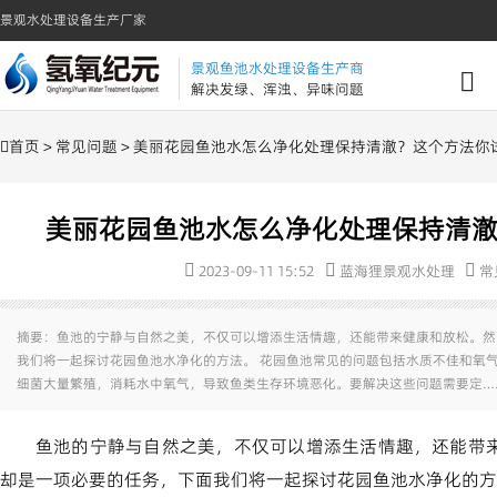
景观水处理设备生产厂家
景观鱼池水处理设备生产商
解决发绿、浑浊、异味问题
首页
>
常见问题
> 美丽花园鱼池水怎么净化处理保持清澈？这个方法你
美丽花园鱼池水怎么净化处理保持清
2023-09-11 15:52
蓝海狸景观水处理
常
摘要：鱼池的宁静与自然之美，不仅可以增添生活情趣，还能带来健康和放松。然
我们将一起探讨花园鱼池水净化的方法。 花园鱼池常见的问题包括水质不佳和氧
细菌大量繁殖，消耗水中氧气，导致鱼类生存环境恶化。要解决这些问题需要定…
鱼池的宁静与自然之美，不仅可以增添生活情趣，还能带
却是一项必要的任务，下面我们将一起探讨花园鱼池水净化的方