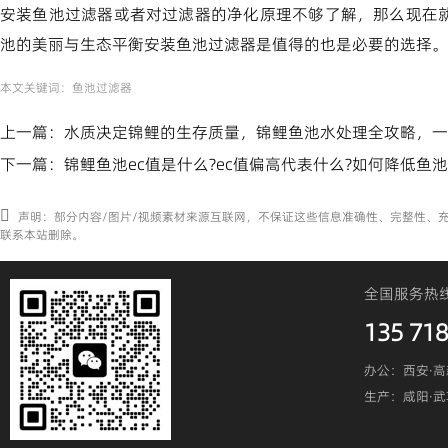
安装鱼池过滤器或者对过滤器的净化原理不够了解，那么现在
池的美丽与生态平衡安装鱼池过滤器是值得的也是必要的选择。
本文关键词：
鱼池过滤器
上一篇：
水质决定锦鲤的生存质量，锦鲤鱼池水处理全攻略，一
下一篇：
锦鲤鱼池ec值是什么?ec值偏高代表什么?如何降低鱼池
声明：部分内容/图片/视频素材来源互联网，不保证这些信息准确性、完整性、
联系本站删除。
全国服务热
135 718
办公：西安·高
生产：咸阳·