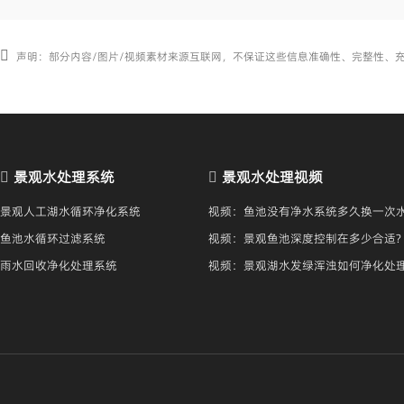
声明：部分内容/图片/视频素材来源互联网，不保证这些信息准确性、完整性、
景观水处理系统
景观水处理视频
景观人工湖水循环净化系统
视频：鱼池没有净水系统多久换一次水
鱼池水循环过滤系统
视频：景观鱼池深度控制在多少合适?
雨水回收净化处理系统
视频：景观湖水发绿浑浊如何净化处
保持清澈？