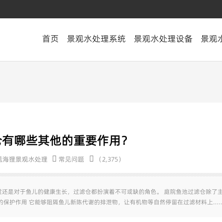
首页
景观水处理系统
景观水处理设备
景观
仓有哪些其他的重要作用？
蓝海狸景观水处理
常见问题
（2,375）
还是对于鱼儿的健康生长，过滤仓都扮演着不可或缺的角色。 庭院鱼池过滤仓除了
的保护作用 它能够阻隔鱼儿新陈代谢的排泄物，让有机物等自然停留在过滤材料上…