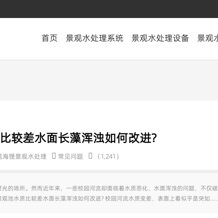
首页
景观水处理系统
景观水处理设备
景观
比较差水面长藻浑浊如何改进?
蓝海狸景观水处理
常见问题
（1,241）
时光的场所。然而近年来，一些校园河流却面临着水质恶化、水面浑浊的问题，不仅破
观池水质比较差水面长藻浑浊如何改进? 校园河流水质变差，表面上看似乎是突如…