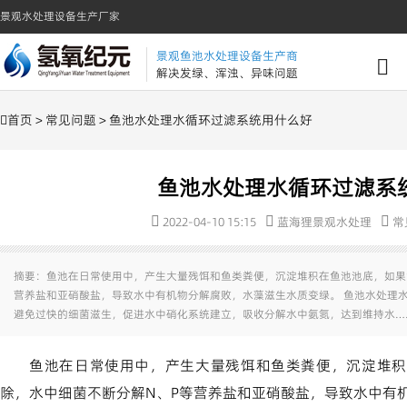
景观水处理设备生产厂家
景观鱼池水处理设备生产商
解决发绿、浑浊、异味问题
首页
>
常见问题
> 鱼池水处理水循环过滤系统用什么好
鱼池水处理水循环过滤系
2022-04-10 15:15
蓝海狸景观水处理
常
摘要：鱼池在日常使用中，产生大量残饵和鱼类粪便，沉淀堆积在鱼池池底，如果
营养盐和亚硝酸盐，导致水中有机物分解腐败，水藻滋生水质变绿。 鱼池水处理
避免过快的细菌滋生，促进水中硝化系统建立，吸收分解水中氨氮，达到维持水…
鱼池在日常使用中，产生大量残饵和鱼类粪便，沉淀堆积
除，水中细菌不断分解N、P等营养盐和亚硝酸盐，导致水中有