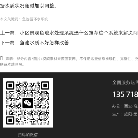
据水质状况随时加以调整。
本文关键词：
鱼池循环水系统
上一篇：
小区景观鱼池水处理系统选什么推荐这个系统来解决问
下一篇：
鱼池水质不好怎样改善
声明：部分内容/图片/视频素材来源互联网，不保证这些信息准确性、完整性、
联系本站删除。
全国服务热
135 718
办公：西安·高
生产：咸阳·
扫码加微信​