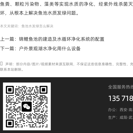
鱼粪、颗粒污染物、藻类等实现水质的净化，经紫外线杀菌灭
环，从根本上解决鱼池水质发绿问题。
本文关键词：
鱼池水发绿怎么解决
上一篇：
锦鲤鱼池的建造及水循环净化系统的配置
下一篇：
户外景观湖水净化用什么设备
声明：部分内容/图片/视频素材来源互联网，不保证这些信息准确性、完整性、
联系本站删除。
全国服务热
135 718
办公：西安·高
生产：咸阳·