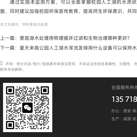
通过实施本监测方案，可以全面掌握校园人工湖的水质状
据，同时建议加强校园环保宣传教育，提高师生环保意识，共同
本文关键词：
学校景观水处理
上一篇：
景观湖水处理用物理循环过滤和生物治理哪种更好?
下一篇：
夏天来临公园人工湖水浑浊发绿用什么设备可以保持水
声明：部分内容/图片/视频素材来源互联网，不保证这些信息准确性、完整性、
联系本站删除。
全国服务热
135 718
办公：西安·高
生产：咸阳·