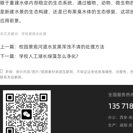
眼于重建水体内部稳定的生态系统，通过植物、动物、微生物
是新建水景的生态构建，还是已有黑臭水体的生态修复，这项
应用前景。
本文关键词：
学校景观水处理
上一篇：
校园景观河道水发黑浑浊不清的处理方法
下一篇：
学校人工湖长绿藻怎么净化?
声明：部分内容/图片/视频素材来源互联网，不保证这些信息准确性、完整性、
联系本站删除。
全国服务热
135 718
办公：西安·高
生产：咸阳·