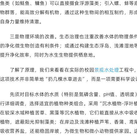
鱼类（如鲢鱼、鳙鱼）可以直接摄食浮游藻类；引入螺、蚌等
物群落，能高效分解有机物，通过这种生物间的相互制约，形
自身力量维持清澈。
三是物理环境的改善。生态治理也注重改善水体的物理条
的净化微生物创造有利条件；或通过构建生态浮岛、浅滩湿地
提升净化效率，同时为水生生物提供栖息地。
了解了原理，我们来看看在实际的校园
景观水处理
工程中
这项技术并非简单地“扔几棵水草进去”，而是一项需要科学设
先须对目标水体的水质（特别是氮磷含量、pH值、透明度
行详细调查，选择适宜的植物种类组合。采用“沉水植物-浮叶
在较深水域种植苦草、黑藻等沉水植物，它们能直接从水中吸
植物，遮蔽阳光抑制藻类；在岸边及浅滩种植芦苇、香蒲、鸢
吸收营养盐，还能稳固岸坡，为微生物和微小动物提供家园。